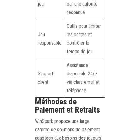
jeu
par une autorité
reconnue
Outils pour limiter
Jeu
les pertes et
responsable
contrôler le
temps de jeu
Assistance
Support
disponible 24/7
client
via chat, email et
téléphone
Méthodes de
Paiement et Retraits
WinSpark propose une large
gamme de solutions de paiement
adaptées aux besoins des joueurs