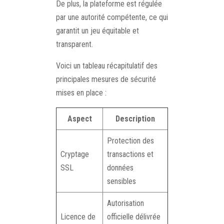
De plus, la plateforme est régulée
par une autorité compétente, ce qui
garantit un jeu équitable et
transparent.
Voici un tableau récapitulatif des
principales mesures de sécurité
mises en place :
Aspect
Description
Protection des
Cryptage
transactions et
SSL
données
sensibles
Autorisation
Licence de
officielle délivrée