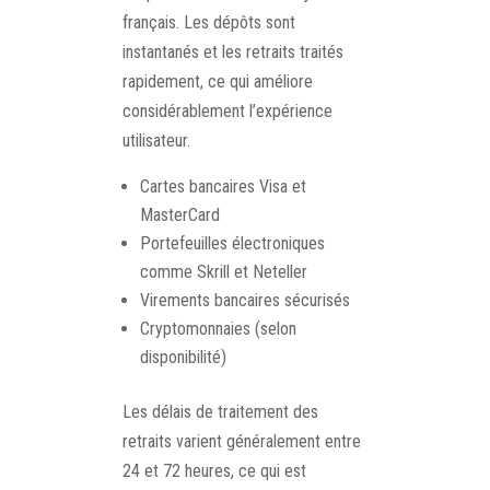
français. Les dépôts sont
instantanés et les retraits traités
rapidement, ce qui améliore
considérablement l’expérience
utilisateur.
Cartes bancaires Visa et
MasterCard
Portefeuilles électroniques
comme Skrill et Neteller
Virements bancaires sécurisés
Cryptomonnaies (selon
disponibilité)
Les délais de traitement des
retraits varient généralement entre
24 et 72 heures, ce qui est