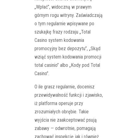
„Wpłać”, widoczną w prawym
górnym rogu witryny. Zaświadczają
o tym regularnie wpisywane po
szukajkę frazy rodzaju „Total
Casino system kodowania
promocyjny bez depozytu”, „Skąd
wziąć system kodowania promocji
total casinio” albo „Kody pod Total
Casino”.
O ile grasz regularnie, docenisz
przewidywalność funkcji i zjawisko,
iż platforma operuje przy
zrozumiałych obrębie. Takie
wyjścia nie zaakceptować psują
zabawy — odwrotnie, pomagają
zachować inspekcję jak i również