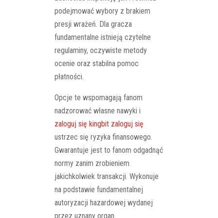
podejmować wybory z brakiem
presji wrażeń. Dla gracza
fundamentalne istnieją czytelne
regulaminy, oczywiste metody
ocenie oraz stabilna pomoc
płatności.
Opcje te wspomagają fanom
nadzorować własne nawyki i
zaloguj się kingbit zaloguj się
ustrzec się ryzyka finansowego.
Gwarantuje jest to fanom odgadnąć
normy zanim zrobieniem
jakichkolwiek transakcji. Wykonuje
na podstawie fundamentalnej
autoryzacji hazardowej wydanej
przez uznany organ.