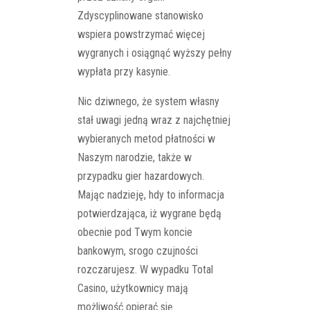
Zdyscyplinowane stanowisko
wspiera powstrzymać więcej
wygranych i osiągnąć wyższy pełny
wypłata przy kasynie.
Nic dziwnego, że system własny
stał uwagi jedną wraz z najchętniej
wybieranych metod płatności w
Naszym narodzie, także w
przypadku gier hazardowych.
Mając nadzieję, hdy to informacja
potwierdzająca, iż wygrane będą
obecnie pod Twym koncie
bankowym, srogo czujności
rozczarujesz. W wypadku Total
Casino, użytkownicy mają
możliwość opierać się