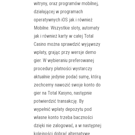
witryny, oraz programów mobilnej,
działającej w programach
operatywnych iOS jak i również
Mobilne. Wszystkie sloty, automaty
jak i również karty w całej Total
Casino można sprawdzić wyjąwszy
wpłaty, grając przy wersje demo
gier. W wybieraniu preferowanej
procedury płatności wystarczy
aktualnie jedynie podać sumę, którą
zechcemy nawozić swoje konto do
gier na Total Kasyno, następnie
potwierdzić transakcję. By
wypełnić wpłaty depozytu pod
własne konto trzeba baczności
dzięki nie zalogować, a w następnej
kolejności dobrać alternatywę