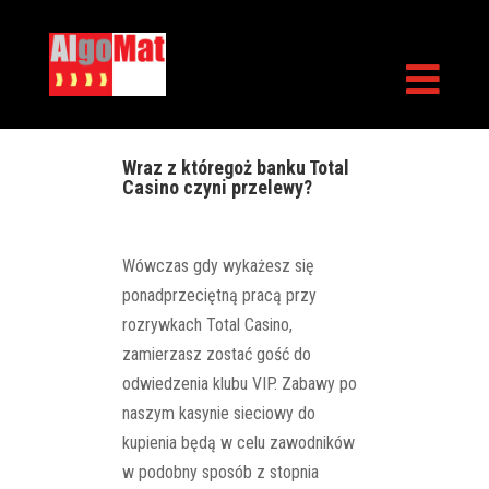

Wraz z któregoż banku Total
Casino czyni przelewy?
Wówczas gdy wykażesz się
ponadprzeciętną pracą przy
rozrywkach Total Casino,
zamierzasz zostać gość do
odwiedzenia klubu VIP. Zabawy po
naszym kasynie sieciowy do
kupienia będą w celu zawodników
w podobny sposób z stopnia