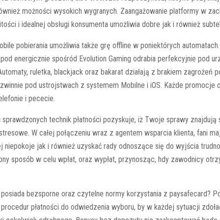
 również możności wysokich wygranych. Zaangażowanie platformy w za
tości i idealnej obsługi konsumenta umożliwia dobre jak i również subte
bile pobierania umożliwia także grę offline w poniektórych automatac
 pod energicznie spośród Evolution Gaming odrabia perfekcyjnie pod u
Automaty, ruletka, blackjack oraz bakarat działają z brakiem zagrożeń 
 zwinnie pod ustrojstwach z systemem Mobilne i iOS. Każde promocje o
lefonie i pececie.
sprawdzonych technik płatności pozyskuje, iż Twoje sprawy znajdują s
stresowe. W całej połączeniu wraz z agentem wsparcia klienta, fani m
 niepokoje jak i również uzyskać rady odnoszące się do wyjścia trudn
ny sposób w celu wpłat, oraz wypłat, przynosząc, hdy zawodnicy otr
e posiada bezsporne oraz czytelne normy korzystania z paysafecard? P
procedur płatności do odwiedzenia wyboru, by w każdej sytuacji zdoła