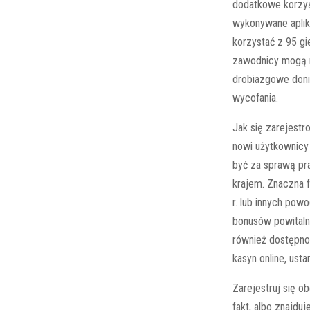
dodatkowe korzyśc
wykonywane aplika
korzystać z 95 gi
zawodnicy mogą m
drobiazgowe donie
wycofania.
Jak się zarejest
nowi użytkownicy 
być za sprawą pra
krajem. Znaczna f
r. lub innych pow
bonusów powitalny
również dostępnoś
kasyn online, usta
Zarejestruj się o
fakt, albo znajd