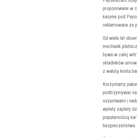
Paysafecard dzię
proponowane w ca
kasynie pod Paysa
reklamowana za p
Od wielu lat obse
mechanik płatnic
bywa w całej wit
składników umowy
z walutą konta b
Korzystamy pakie
podtrzymywać nas
oszustwami i nadu
wpłaty zapłaty d
popularnością ka
bezpieczeństwa.