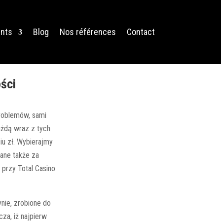
nts
Blog
Nos références
Contact
ości
problemów, sami
ażdą wraz z tych
iu zł. Wybierajmy
wane także za
przy Total Casino
nie, zrobione do
za, iż najpierw