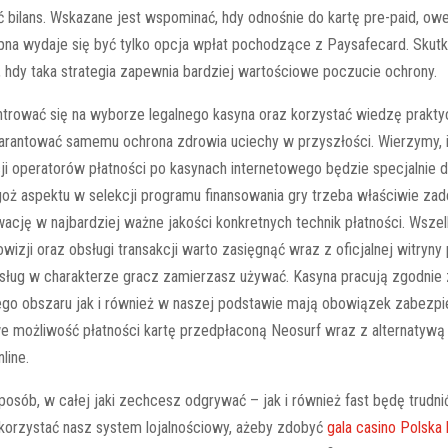
bilans. Wskazane jest wspominać, hdy odnośnie do kartę pre-paid, owe
pna wydaje się być tylko opcja wpłat pochodzące z Paysafecard. Skut
, hdy taka strategia zapewnia bardziej wartościowe poczucie ochrony.
trować się na wyborze legalnego kasyna oraz korzystać wiedzę prakt
arantować samemu ochrona zdrowia uciechy w przyszłości. Wierzymy, 
i operatorów płatności po kasynach internetowego będzie specjalnie dl
goż aspektu w selekcji programu finansowania gry trzeba właściwie za
ację w najbardziej ważne jakości konkretnych technik płatności. Wsze
owizji oraz obsługi transakcji warto zasięgnąć wraz z oficjalnej witryny
usług w charakterze gracz zamierzasz używać. Kasyna pracują zgodnie
o obszaru jak i również w naszej podstawie mają obowiązek zabezp
 możliwość płatności kartę przedpłaconą Neosurf wraz z alternatywą j
line.
posób, w całej jaki zechcesz odgrywać – jak i również fast będę trudnić
orzystać nasz system lojalnościowy, ażeby zdobyć
gala casino Polska