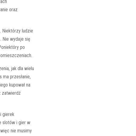
wach
anie oraz
 Niektórzy ludzie
. Nie wydaje się
Poniektóry po
 pomieszczeniach.
ia, jak dla wielu
s ma przesłanie,
iego kupował na
ż zatwierdź
i gierek
 slotów i gier w
, więc nie musimy