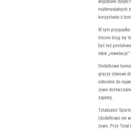
wspaniałe dzięki 
multimedialnych 
korzystanie z bo
W tym przypadku 
mocno boją się t
być też postulowa
takie „rewelacje”
Dodatkowe bonusy 
graczy stanowi do
odnośnie do najw
żywo dostarczane 
zapłatę.
Totalizator Spor
(dodatkowo nie w 
żywo. Przy Total 