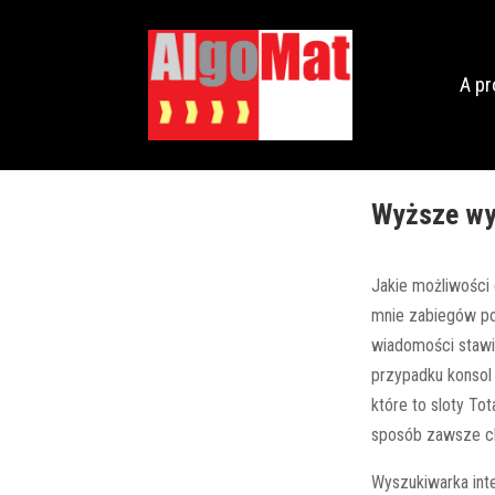
A p
Wyższe wyg
Jakie możliwości
mnie zabiegów po
wiadomości stawi
przypadku konsol 
które to sloty To
sposób zawsze ch
Wyszukiwarka inte