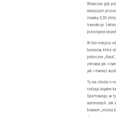
Wówczas gdy potr
niniejszym proces
stawkę 0,30 złoty
transakcje. Fakte
przystępna niejed
W tym miejscu od
bonusów, które o
poboczne „Kasa”,
zdrowia jak i rów
jak i również wyd
Tu nie chodzi o r
rodzaju legalne k
Sportowego, w ty
automatach. Jak 
bowiem „można ba