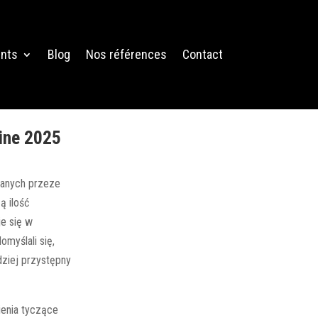
nts
Blog
Nos références
Contact
ine 2025
wanych przeze
ą ilość
e się w
myślali się,
dziej przystępny
ienia tyczące