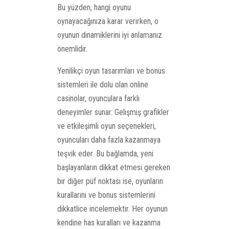
Bu yüzden, hangi oyunu
oynayacağınıza karar verirken, o
oyunun dinamiklerini iyi anlamanız
önemlidir.
Yenilikçi oyun tasarımları ve bonus
sistemleri ile dolu olan online
casinolar, oyunculara farklı
deneyimler sunar. Gelişmiş grafikler
ve etkileşimli oyun seçenekleri,
oyuncuları daha fazla kazanmaya
teşvik eder. Bu bağlamda, yeni
başlayanların dikkat etmesi gereken
bir diğer püf noktası ise, oyunların
kurallarını ve bonus sistemlerini
dikkatlice incelemektir. Her oyunun
kendine has kuralları ve kazanma