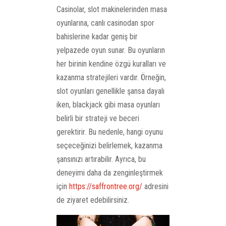
Casinolar, slot makinelerinden masa
oyunlarına, canlı casinodan spor
bahislerine kadar geniş bir
yelpazede oyun sunar. Bu oyunların
her birinin kendine özgü kuralları ve
kazanma stratejileri vardır. Örneğin,
slot oyunları genellikle şansa dayalı
iken, blackjack gibi masa oyunları
belirli bir strateji ve beceri
gerektirir. Bu nedenle, hangi oyunu
seçeceğinizi belirlemek, kazanma
şansınızı artırabilir. Ayrıca, bu
deneyimi daha da zenginleştirmek
için
https://saffrontree.org/
adresini
de ziyaret edebilirsiniz.