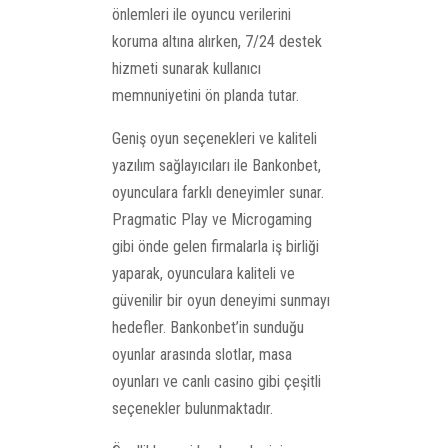
önlemleri ile oyuncu verilerini
koruma altına alırken, 7/24 destek
hizmeti sunarak kullanıcı
memnuniyetini ön planda tutar.
Geniş oyun seçenekleri ve kaliteli
yazılım sağlayıcıları ile Bankonbet,
oyunculara farklı deneyimler sunar.
Pragmatic Play ve Microgaming
gibi önde gelen firmalarla iş birliği
yaparak, oyunculara kaliteli ve
güvenilir bir oyun deneyimi sunmayı
hedefler. Bankonbet’in sunduğu
oyunlar arasında slotlar, masa
oyunları ve canlı casino gibi çeşitli
seçenekler bulunmaktadır.