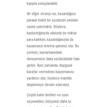
kayıpla sonuçlanabilir.
Bir diğer strateji ise, kazandığınız
paranın belirli bir yüzdesini yeniden
oyuna yatırmaktır. Böylece,
kaybettiğinizde elinizde bir miktar
para kalırken, kazandığınızda da
kazancınızı artırma şansınız olur. Bu
yöntem, kumarhanedeki
deneyiminizi daha sürdürülebilir hale
getirir. Aynı zamanda, duygusal
kararlar vermekten kaçınmanıza
yardımcı olur; böylece mantıklı
düşünmeye devam edersiniz.
Çeşitli bahis limitleri ve oyun
seçenekleri, bütçenizi daha iyi