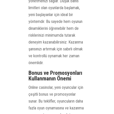
yönetmenizi sağlar. Düşük bahis
limitleri olan oyunlarda başlamak,
yeni başlayanlar için ideal bir
yöntemdir. Bu sayede hem oyunun
dinamiklerini öğrenebilir hem de
risklerinizi minimumda tutarak
deneyim kazanabilirsiniz. Kazanma
şansınızı artırmak için sabırlı olmak
ve kontrollü oynamak her zaman
önemlidir.
Bonus ve Promosyonları
Kullanmanın Önemi
Online casinolar, yeni oyuncular için
çeşitli bonus ve promosyonlar
sunar. Bu teklifler, oyuncuların daha
fazla oyun oynamasına ve kazanma