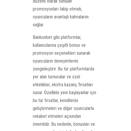
düzenli olarak sunulan
promosyonları takip etmek,
oyuncuların avantajlı kalmalarını
sağlar.
Bankonbet gibi platformlar,
kullanıcılarına çeşitli bonus ve
promosyon seçenekleri sunarak
oyuncuların deneyimlerini
zenginleştirir. Bu tür platformlarda
yer alan turnuvalar ve özel
etkinlikler, ekstra kazanç fırsatları
sunar. Özellikle yeni başlayanlar için
bu tür fırsatlar, kendilerini
geliştirmeleri ve diğer oyuncularla
rekabet etmeleri açısından
önemlidir. Bu nedenle, bonusları ve