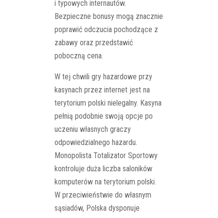
i typowych internautów.
Bezpieczne bonusy mogą znacznie
poprawić odczucia pochodzące z
zabawy oraz przedstawić
poboczną cena.
W tej chwili gry hazardowe przy
kasynach przez internet jest na
terytorium polski nielegalny. Kasyna
pełnią podobnie swoją opcje po
uczeniu własnych graczy
odpowiedzialnego hazardu.
Monopolista Totalizator Sportowy
kontroluje duża liczba saloników
komputerów na terytorium polski.
W przeciwieństwie do własnym
sąsiadów, Polska dysponuje