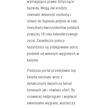
wymagające prawo dotyczące
hazardu. Mogą ów kredyty
stanowić własność osobistą i
istnieć do kupienia jedynie w celu
mieszkańcówrezydentów polskich
powyżej 18 roku kalendarzowego
życia. Zasadniczo polscy
hazardziści są zobligowane uiścić
podatek od własnym wygranych w
kasynie.
Poniższa portal przedstawia top
kasyna sieciowy wraz z
detalicznymi danymi na temat
bonusach jak i również ofert. By
rozwierać nadprogram i wypłacić
ewentualne wygrane, wystarczy