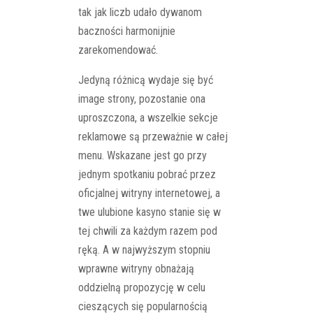
tak jak liczb udało dywanom
baczności harmonijnie
zarekomendować.
Jedyną różnicą wydaje się być
image strony, pozostanie ona
uproszczona, a wszelkie sekcje
reklamowe są przeważnie w całej
menu. Wskazane jest go przy
jednym spotkaniu pobrać przez
oficjalnej witryny internetowej, a
twe ulubione kasyno stanie się w
tej chwili za każdym razem pod
ręką. A w najwyższym stopniu
wprawne witryny obnażają
oddzielną propozycję w celu
cieszących się popularnością