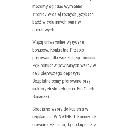
możemy oglądać wymienne
stronicy w całej różnych językach
bądź w celu innych państw
docelowych.
Wiążą uniwersalne wytyczne
bonusów. Konkretne Przepis
pferowane dla wszelakiego bonusu.
Pęk bonusów powitalnych ważny w
celu pierwszego depozytu.
Bezpłatne spiny pferowane przy
niektórych slotach (m.in. Big Catch
Bonanza).
Specjalne wzory do kupienia w
regulaminie WINWINBet. Bonusy jak
i również FS nie będą do kupienia w