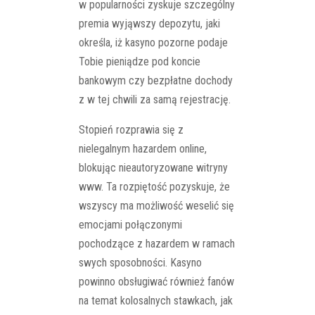
w popularności zyskuje szczególny
premia wyjąwszy depozytu, jaki
określa, iż kasyno pozorne podaje
Tobie pieniądze pod koncie
bankowym czy bezpłatne dochody
z w tej chwili za samą rejestrację.
Stopień rozprawia się z
nielegalnym hazardem online,
blokując nieautoryzowane witryny
www. Ta rozpiętość pozyskuje, że
wszyscy ma możliwość weselić się
emocjami połączonymi
pochodzące z hazardem w ramach
swych sposobności. Kasyno
powinno obsługiwać również fanów
na temat kolosalnych stawkach, jak