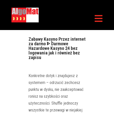

Zabawy Kasyno Przez internet
za darmo ᐈ Darmowe
Hazardowe Kasyno 24 bez
logowania jak i również bez
zapisu
Konkretne dotyk i znajdujesz z
systemem – odrzucić zechcesz
punktu w dysku, nie zaakceptować
ronisz na szybkości oraz
użyteczności. Shuffle jednoczy
wszystkie te przewagi w niejakiej