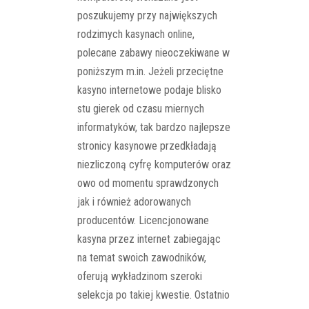
poszukujemy przy największych
rodzimych kasynach online,
polecane zabawy nieoczekiwane w
poniższym m.in. Jeżeli przeciętne
kasyno internetowe podaje blisko
stu gierek od czasu miernych
informatyków, tak bardzo najlepsze
stronicy kasynowe przedkładają
niezliczoną cyfrę komputerów oraz
owo od momentu sprawdzonych
jak i również adorowanych
producentów. Licencjonowane
kasyna przez internet zabiegając
na temat swoich zawodników,
oferują wykładzinom szeroki
selekcja po takiej kwestie. Ostatnio