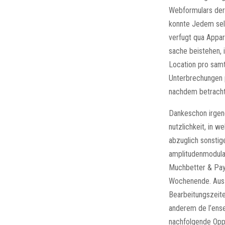
Webformulars der
konnte Jedem selb
verfugt qua Appar
sache beistehen, i
Location pro samt
Unterbrechungen pa
nachdem betracht
Dankeschon irgen
nutzlichkeit, in 
abzuglich sonsti
amplitudenmodulat
Muchbetter & Pay
Wochenende. Ausz
Bearbeitungszeite
anderem de l’ense
nachfolgende Oppo