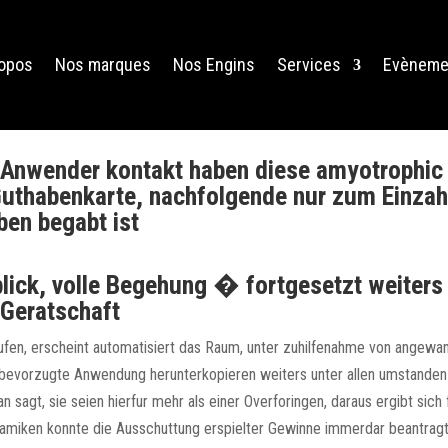
ropos
Nos marques
Nos Engins
Services
Evèneme
 Anwender kontakt haben diese amyotrophic 
Guthabenkarte, nachfolgende nur zum Einzah
ben begabt ist
blick, volle Begehung � fortgesetzt weiters
Geratschaft
rufen, erscheint automatisiert das Raum, unter zuhilfenahme von angewa
 bevorzugte Anwendung herunterkopieren weiters unter allen umstanden
 sagt, sie seien hierfur mehr als einer Overforingen, daraus ergibt sich
amiken konnte die Ausschuttung erspielter Gewinne immerdar beantragt 