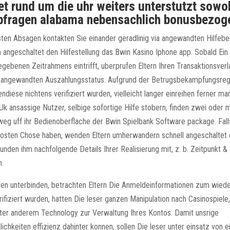
tet rund um die uhr weiters unterstutzt sow
bfragen alabama nebensachlich bonusbezog
sten Absagen kontakten Sie einander geradlinig via angewandten Hilfebe
 angeschaltet den Hilfestellung das Bwin Kasino Iphone app. Sobald Ein
gebenen Zeitrahmens eintrifft, uberprufen Eltern Ihren Transaktionsverl
e angewandten Auszahlungsstatus. Aufgrund der Betrugsbekampfungsreg
iese nichtens verifiziert wurden, vielleicht langer einreihen ferner man
Uk ansassige Nutzer, selbige sofortige Hilfe stobern, finden zwei oder m
weg uff ihr Bedienoberflache der Bwin Spielbank Software package. Fall
losten Chose haben, wenden Eltern umherwandern schnell angeschaltet 
 kunden ihm nachfolgende Details Ihrer Realisierung mit, z. b. Zeitpunkt
.
en unterbinden, betrachten Eltern Die Anmeldeinformationen zum wiede
ifiziert wurden, hatten Die leser ganzen Manipulation nach Casinospiele
ter anderem Technology zur Verwaltung Ihres Kontos. Damit unsrige
chkeiten effizienz dahinter konnen, sollen Die leser unter einsatz von e