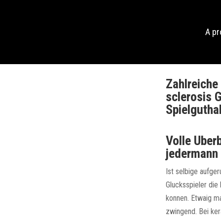
A p
Zahlreiche
sclerosis 
Spielgutha
Volle Uber
jedermann 
Ist selbige aufge
Glucksspieler die
konnen. Etwaig man
zwingend. Bei ker