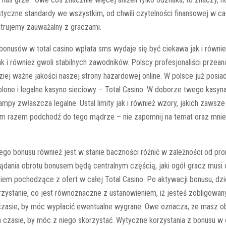
tyczne standardy we wszystkim, od chwili czytelności finansowej w ca
patrujemy zauważalny z graczami.
 bonusów w total casino wpłata sms wydaje się być ciekawa jak i równi
jak i również gwoli stabilnych zawodników. Polscy profesjonaliści przean
ziej ważne jakości naszej strony hazardowej online. W polsce już posi
lone i legalne kasyno sieciowy – Total Casino. W doborze twego kasyna
lampy zwłaszcza legalne. Ustal limity jak i również wzory, jakich zawsz
ym razem podchodź do tego mądrze – nie zapomnij na temat oraz mnie
go bonusu również jest w stanie baczności różnić w zależności od prom
Żądania obrotu bonusem będą centralnym częścią, jaki ogół gracz musi
em pochodzące z ofert w całej Total Casino. Po aktywacji bonusu, dzi
orzystanie, co jest równoznaczne z ustanowieniem, iż jesteś zobligowa
czasie, by móc wypłacić ewentualne wygrane. Owe oznacza, że masz 
czasie, by móc z niego skorzystać. Wytyczne korzystania z bonusu w c