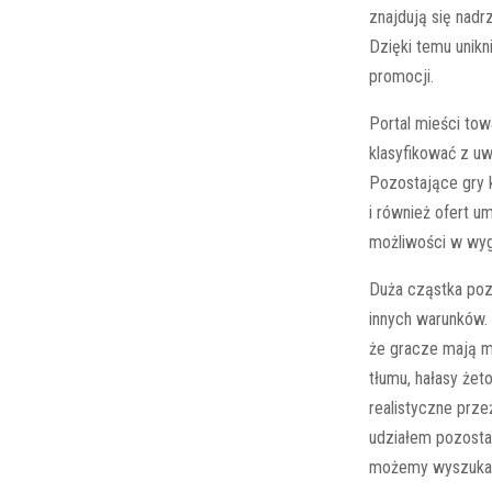
znajdują się nadr
Dzięki temu unik
promocji.
Portal mieści tow
klasyfikować z uw
Pozostające gry k
i również ofert 
możliwości w wyg
Duża cząstka pozo
innych warunków. 
że gracze mają mo
tłumu, hałasy że
realistyczne prze
udziałem pozosta
możemy wyszukać 