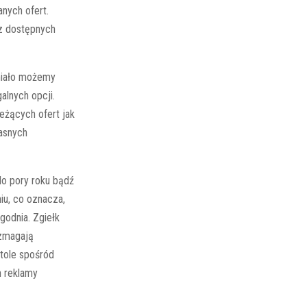
nych ofert.
z dostępnych
śmiało możemy
alnych opcji.
eżących ofert jak
łasnych
do pory roku bądź
iu, co oznacza,
godnia. Zgiełk
wzmagają
stole spośród
h reklamy