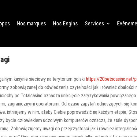
ropos
Nos marques
Nos Engins
Services
Evèneme
agi
alnym kasynie sieciowy na terytorium polski
https://20betscasino.net/p
ormy zobowiązanej do odwiedzenia czytelności jak i również dbałości 
 uciechy po Totalcasino oznacza uniknięcie zaryzykowania powiązaneg
ymi, zagranicznymi operatorami. Od czasu zapytań odnoszących się kon
owe, istniejemy w nim, ażeby Ciebie poprowadzić na każdym etapie. St
zy bycie człowiekiem uczciwym komputerów oznacza, że stale dyspo
raną. Zobowiązujemy uwagi do przejrzystości jak i również integralnoś
nas grze.” Owe coś znacznie więcej aniżeli tylko odznaka; to znaczy, 