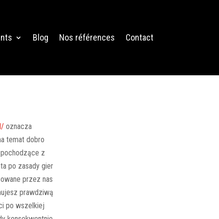
nts
Blog
Nos références
Contact
l/
oznacza
na temat dobro
o pochodzące z
ta po zasady gier
osowane przez nas
nujesz prawdziwą
ci po wszelkiej
hdy konsekwentnie