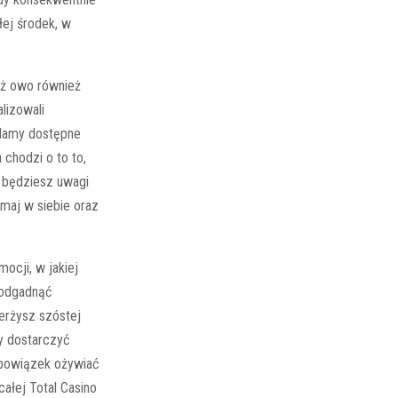
łej środek, w
eż owo również
alizowali
adamy dostępne
 chodzi o to to,
e będziesz uwagi
maj w siebie oraz
ocji, w jakiej
 odgadnąć
erżysz szóstej
ny dostarczyć
obowiązek ożywiać
ałej Total Casino