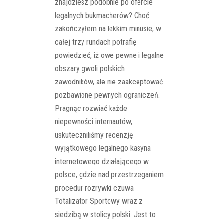
znajdziesz podobnie po ofercie
legalnych bukmacherów? Choć
zakończyłem na lekkim minusie, w
całej trzy rundach potrafię
powiedzieć, iż owe pewne i legalne
obszary gwoli polskich
zawodników, ale nie zaakceptować
pozbawione pewnych ograniczeń.
Pragnąc rozwiać każde
niepewności internautów,
uskuteczniliśmy recenzję
wyjątkowego legalnego kasyna
internetowego działającego w
polsce, gdzie nad przestrzeganiem
procedur rozrywki czuwa
Totalizator Sportowy wraz z
siedzibą w stolicy polski. Jest to