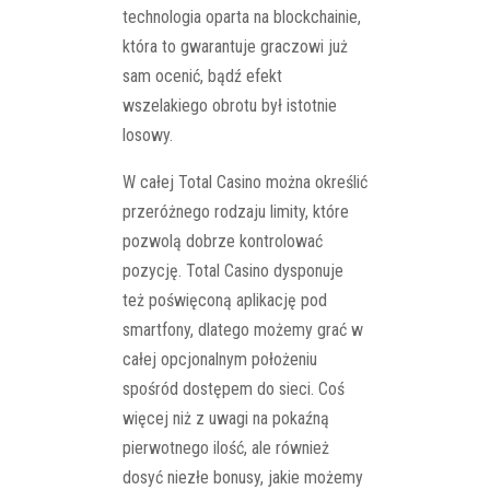
technologia oparta na blockchainie,
która to gwarantuje graczowi już
sam ocenić, bądź efekt
wszelakiego obrotu był istotnie
losowy.
W całej Total Casino można określić
przeróżnego rodzaju limity, które
pozwolą dobrze kontrolować
pozycję. Total Casino dysponuje
też poświęconą aplikację pod
smartfony, dlatego możemy grać w
całej opcjonalnym położeniu
spośród dostępem do sieci. Coś
więcej niż z uwagi na pokaźną
pierwotnego ilość, ale również
dosyć niezłe bonusy, jakie możemy