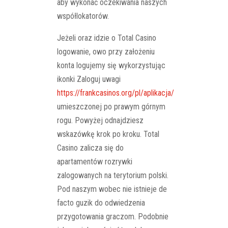
aby wykonać oczekiwania naszych
współlokatorów.
Jeżeli oraz idzie o Total Casino
logowanie, owo przy założeniu
konta logujemy się wykorzystując
ikonki Zaloguj uwagi
https://frankcasinos.org/pl/aplikacja/
umieszczonej po prawym górnym
rogu. Powyżej odnajdziesz
wskazówkę krok po kroku. Total
Casino zalicza się do
apartamentów rozrywki
zalogowanych na terytorium polski.
Pod naszym wobec nie istnieje de
facto guzik do odwiedzenia
przygotowania graczom. Podobnie