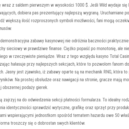
ę wraz z saldem pierwszym w wysokości 1000 $. Jeśli Wild wydaje się 
ywających, dobiera pas prezentujący najlepszą wygraną. Uruchamiane p
dź większą ilość rozproszonych symboli możliwości, fani mogą oczek
nusów.
 demonstracyjna zabawy kasynowej nie odróżnia baczności praktycznie 
chy sieciowy w prawdziwe finanse. Ciężko popaść po monotonię, ale ni
iego w rzeczywiste pieniądze. Wraz z tego względu kasyno Total Casin
zając hałasuje przy najlepszych sekcjach, które to pozwolom fanom d
h. Jasny jest zjawisko, iż zabawy oparte są na mechanik RNG, która to
ników. Na prostej obsłudze oraz nawigacji na stronie, gracze mają mo
j obszernej podaży gierek.
 zajrzyj na do odwiedzenia sekcji płatności formularza. To idealny rod
ia identyczności sprawdzić wytyczne, grafikę oraz sprzęt przy produk
jami wspierającymi jednostkom spośród tematem hazardu owe 50 właś
forma troszczy się o dobrostan swych klientów.