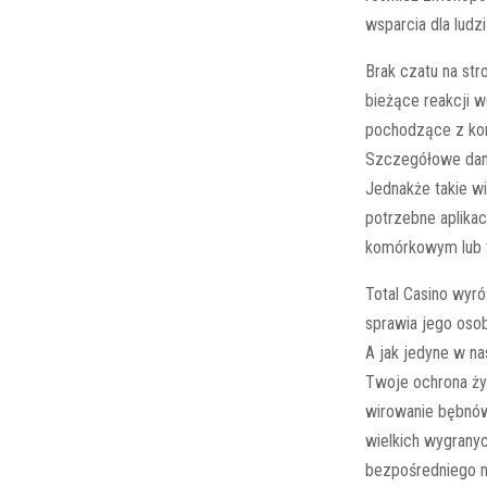
wsparcia dla ludz
Brak czatu na str
bieżące reakcji 
pochodzące z kons
Szczegółowe dane
Jednakże takie wi
potrzebne aplika
komórkowym lub t
Total Casino wyró
sprawia jego oso
A jak jedyne w n
Twoje ochrona ży
wirowanie bębnów
wielkich wygrany
bezpośredniego na