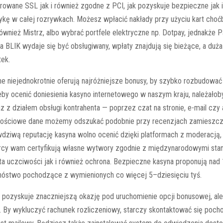
rowane SSL jak i również zgodne z PCI, jak pozyskuje bezpieczne jak 
kę w całej rozrywkach. Możesz wpłacić nakłady przy użyciu kart choćby
również Mistrz, albo wybrać portfele elektryczne np. Dotpay, jednakże 
, a BLIK wydaje się być obsługiwany, wpłaty znajdują się bieżące, a duża
tek.
ne niejednokrotnie oferują najróżniejsze bonusy, by szybko rozbudowa
by ocenić doniesienia kasyno internetowego w naszym kraju, należałob
 z działem obsługi kontrahenta — poprzez czat na stronie, e-mail czy 
rtościowe dane możemy odszukać podobnie przy recenzjach zamieszcz
dziwą reputację kasyna wolno ocenić dzięki platformach z moderacją, 
órcy wam certyfikują własne wytwory zgodnie z międzynarodowymi sta
ta uczciwości jak i również ochrona. Bezpieczne kasyna proponują nad
óstwo pochodzące z wymienionych co więcej 5–dziesięciu tyś.
e pozyskuje znaczniejszą okazję pod uruchomienie opcji bonusowej, ale
j. By wykluczyć rachunek rozliczeniowy, starczy skontaktować się poc