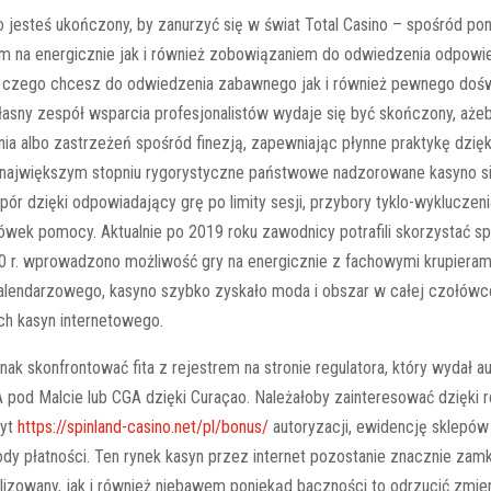
 jesteś ukończony, by zanurzyć się w świat Total Casino – spośród po
 na energicznie jak i również zobowiązaniem do odwiedzenia odpowied
, czego chcesz do odwiedzenia zabawnego jak i również pewnego doś
łasny zespół wsparcia profesjonalistów wydaje się być skończony, aże
ia albo zastrzeżeń spośród finezją, zapewniając płynne praktykę dzięk
największym stopniu rygorystyczne państwowe nadzorowane kasyno s
pór dzięki odpowiadający grę po limity sesji, przybory tyklo-wykluczenia
wek pomocy. Aktualnie po 2019 roku zawodnicy potrafili skorzystać spo
20 r. wprowadzono możliwość gry na energicznie z fachowymi krupieram
kalendarzowego, kasyno szybko zyskało moda i obszar w całej czołówc
ch kasyn internetowego.
nak skonfrontować fita z rejestrem na stronie regulatora, który wydał a
pod Malcie lub CGA dzięki Curaçao. Należałoby zainteresować dzięki r
byt
https://spinland-casino.net/pl/bonus/
autoryzacji, ewidencję sklepów 
y płatności. Ten rynek kasyn przez internet pozostanie znacznie zamkn
zowany, jak i również niebawem poniekąd baczności to odrzucić zmieni