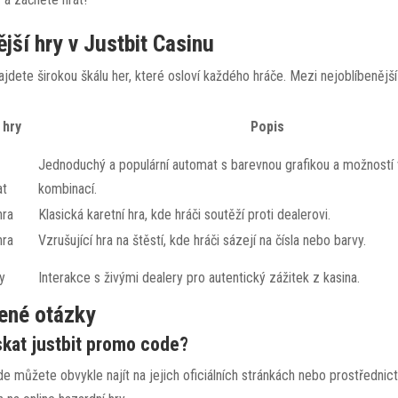
jší hry v Justbit Casinu
ajdete širokou škálu her, které osloví každého hráče. Mezi nejoblíbenější 
 hry
Popis
Jednoduchý a populární automat s barevnou grafikou a možností 
at
kombinací.
hra
Klasická karetní hra, kde hráči soutěží proti dealerovi.
hra
Vzrušující hra na štěstí, kde hráči sázejí na čísla nebo barvy.
y
Interakce s živými dealery pro autentický zážitek z kasina.
ené otázky
kat justbit promo code?
e můžete obvykle najít na jejich oficiálních stránkách nebo prostřednic