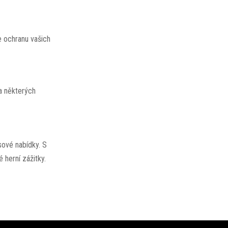
e ochranu vašich
 a některých
sové nabídky. S
 herní zážitky.