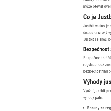
může otevřít dveř
Co je Just
Justbit casino je 
dispozici široký v
Justbit se snaží 
Bezpečnost 
Bezpečnost hráčů 
regulace, což zna
bezpečnostními o
Výhody jus
Využití
justbit p
výhody patří:
Bonusy za reg