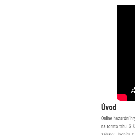
Úvod
Online hazardní hr
na tomto trhu. S š
zábavy. Jedním z 