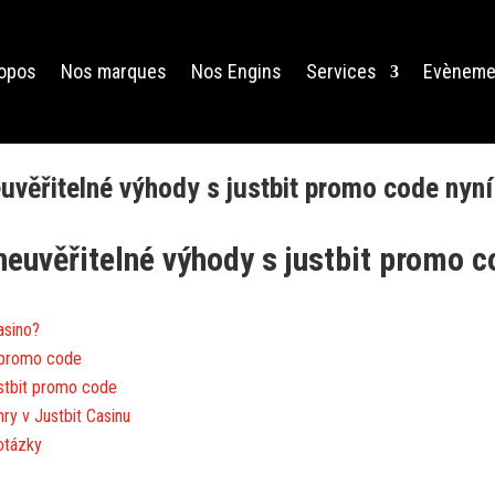
ropos
Nos marques
Nos Engins
Services
Evèneme
euvěřitelné výhody s justbit promo code nyní
neuvěřitelné výhody s justbit promo c
asino?
 promo code
ustbit promo code
hry v Justbit Casinu
otázky