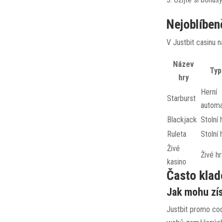
Nejoblíbeně
V Justbit casinu n
Název
Typ
hry
Herní
Starburst
autom
Blackjack
Stolní 
Ruleta
Stolní 
Živé
Živé hr
kasino
Často klad
Jak mohu zís
Justbit promo cod