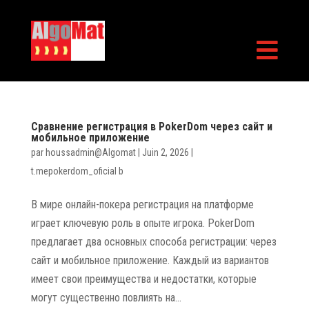

Сравнение регистрация в PokerDom через сайт и
мобильное приложение
par
houssadmin@Algomat
|
Juin 2, 2026
|
t.mepokerdom_oficial b
В мире онлайн-покера регистрация на платформе
играет ключевую роль в опыте игрока. PokerDom
предлагает два основных способа регистрации: через
сайт и мобильное приложение. Каждый из вариантов
имеет свои преимущества и недостатки, которые
могут существенно повлиять на...