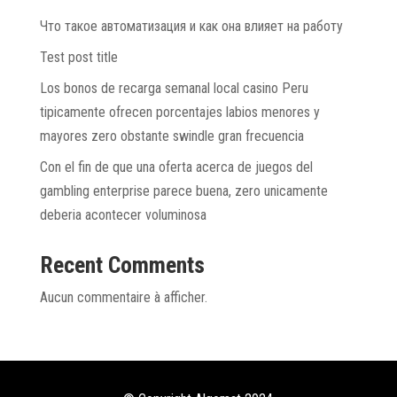
Что такое автоматизация и как она влияет на работу
Test post title
Los bonos de recarga semanal local casino Peru
tipicamente ofrecen porcentajes labios menores y
mayores zero obstante swindle gran frecuencia
Con el fin de que una oferta acerca de juegos del
gambling enterprise parece buena, zero unicamente
deberia acontecer voluminosa
Recent Comments
Aucun commentaire à afficher.