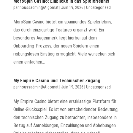
MoroSpin Casino: Einblicke in das Spielerlebnis
par
houssadmin@Algomat
|
Juin 19, 2026
|
Uncategorized
MoroSpin Casino bietet ein spannendes Spielerlebnis,
das durch einzigartige Features ergänzt wird. Ein
besonderes Augenmerk liegt hierbei auf dem
Onboarding-Prozess, der neuen Spielern einen
reibungslosen Einstieg ermöglicht. Viele wünschen sich
einen einfachen...
My Empire Casino und Technischer Zugang
par
houssadmin@Algomat
|
Juin 19, 2026
|
Uncategorized
My Empire Casino bietet eine erstklassige Plattform für
Online-Glücksspiel. Es ist von entscheidender Bedeutung,
den technischen Zugang zu betrachten, insbesondere in
Bezug auf Anmeldungen, Einzahlungen und Abhebungen.