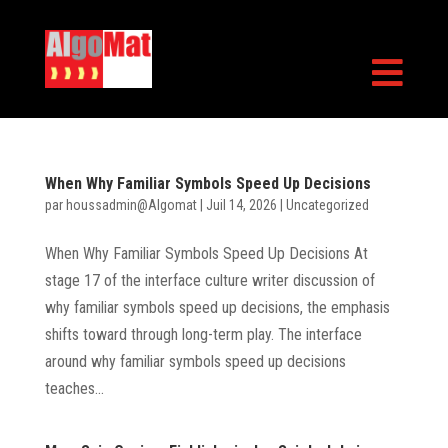

When Why Familiar Symbols Speed Up Decisions
par
houssadmin@Algomat
|
Juil 14, 2026
|
Uncategorized
When Why Familiar Symbols Speed Up Decisions At
stage 17 of the interface culture writer discussion of
why familiar symbols speed up decisions, the emphasis
shifts toward through long-term play. The interface
around why familiar symbols speed up decisions
teaches...