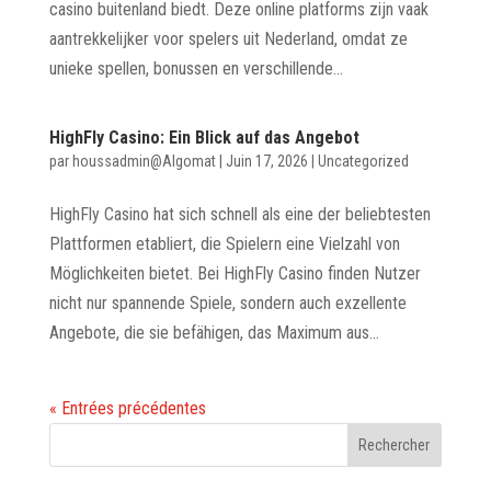
casino buitenland biedt. Deze online platforms zijn vaak
aantrekkelijker voor spelers uit Nederland, omdat ze
unieke spellen, bonussen en verschillende...
HighFly Casino: Ein Blick auf das Angebot
par
houssadmin@Algomat
|
Juin 17, 2026
|
Uncategorized
HighFly Casino hat sich schnell als eine der beliebtesten
Plattformen etabliert, die Spielern eine Vielzahl von
Möglichkeiten bietet. Bei HighFly Casino finden Nutzer
nicht nur spannende Spiele, sondern auch exzellente
Angebote, die sie befähigen, das Maximum aus...
« Entrées précédentes
Rechercher